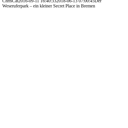
ChrisCat
2016-09-11 16:40:33
2018-06-13 07:00:45
Der
Weseruferpark – ein kleiner Secret Place in Bremen