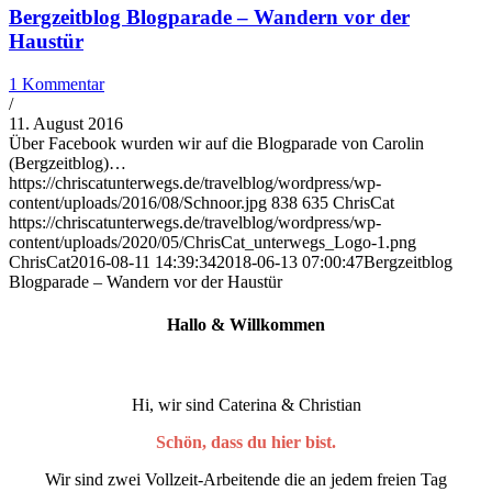
Bergzeitblog Blogparade – Wandern vor der
Haustür
1 Kommentar
/
11. August 2016
Über Facebook wurden wir auf die Blogparade von Carolin
(Bergzeitblog)…
https://chriscatunterwegs.de/travelblog/wordpress/wp-
content/uploads/2016/08/Schnoor.jpg
838
635
ChrisCat
https://chriscatunterwegs.de/travelblog/wordpress/wp-
content/uploads/2020/05/ChrisCat_unterwegs_Logo-1.png
ChrisCat
2016-08-11 14:39:34
2018-06-13 07:00:47
Bergzeitblog
Blogparade – Wandern vor der Haustür
Hallo
&
Willkommen
Hi, wir sind Caterina & Christian
Schön, dass du hier bist.
Wir sind zwei Vollzeit-Arbeitende die an jedem freien Tag