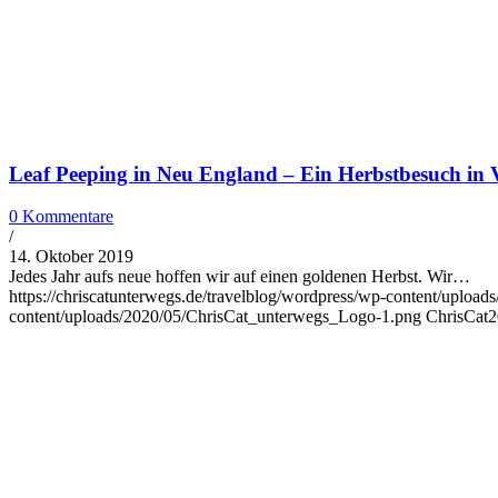
Leaf Peeping in Neu England – Ein Herbstbesuch in
0 Kommentare
/
14. Oktober 2019
Jedes Jahr aufs neue hoffen wir auf einen goldenen Herbst. Wir…
https://chriscatunterwegs.de/travelblog/wordpress/wp-content/upload
content/uploads/2020/05/ChrisCat_unterwegs_Logo-1.png
ChrisCat
2