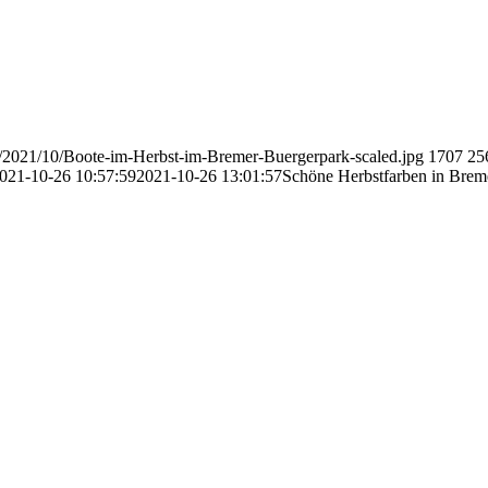
ds/2021/10/Boote-im-Herbst-im-Bremer-Buergerpark-scaled.jpg
1707
25
021-10-26 10:57:59
2021-10-26 13:01:57
Schöne Herbstfarben in Brem