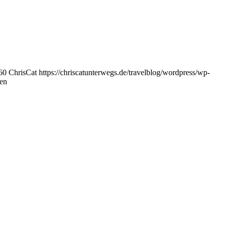
60
ChrisCat
https://chriscatunterwegs.de/travelblog/wordpress/wp-
en