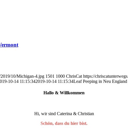
 Vermont
s/2019/10/Michigan-4.jpg
1501
1000
ChrisCat
https://chriscatunterweg
019-10-14 11:15:34
2019-10-14 11:15:34
Leaf Peeping in Neu England
Hallo
&
Willkommen
Hi, wir sind Caterina & Christian
Schön, dass du hier bist.