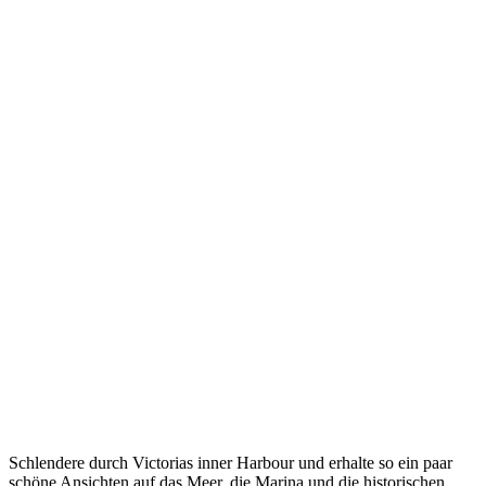
Schlendere durch Victorias inner Harbour und erhalte so ein paar
schöne Ansichten auf das Meer, die Marina und die historischen